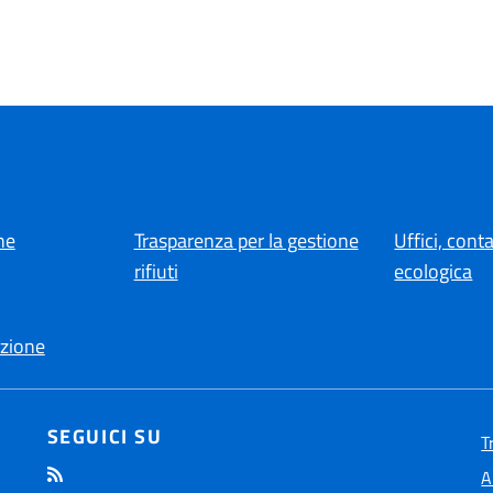
ne
Trasparenza per la gestione
Uffici, conta
rifiuti
ecologica
zione
SEGUICI SU
T
A