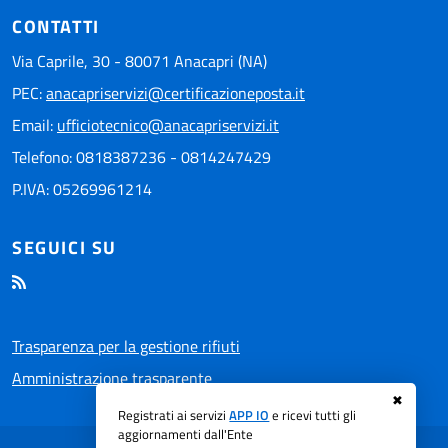
CONTATTI
Via Caprile, 30 - 80071 Anacapri (NA)
PEC:
anacapriservizi@certificazioneposta.it
Email:
ufficiotecnico@anacapriservizi.it
Telefono: 0818387236 - 0814247429
P.IVA: 05269961214
SEGUICI SU
Trasparenza per la gestione rifiuti
Amministrazione trasparente
✖
Registrati ai servizi
APP IO
e ricevi tutti gli
aggiornamenti dall'Ente